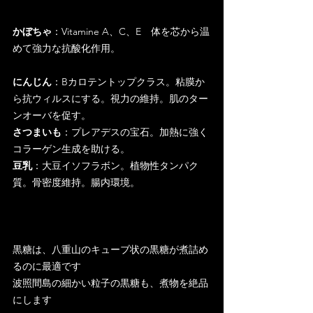
かぼちゃ
：Vitamine A、C、E　体を芯から温
めて強力な抗酸化作用。
にんじん
：Bカロテントップクラス。粘膜か
ら抗ウィルスにする。視力の維持。肌のター
ンオーバを促す。
さつまいも
：プレアデスの宝石。加熱に強く
コラーゲン生成を助ける。
豆乳
：大豆イソフラボン。植物性タンパク
質。骨密度維持。腸内環境。
黒糖は、八重山のキューブ状の黒糖が煮詰め
るのに最適です
波照間島の細かい粒子の黒糖も、煮物を絶品
にします