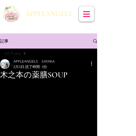
​APPLEANGELS
記事
All Posts
APPLEANGELS SAYAKA
All Posts
2月5日
読了時間: 3分
木之本の薬膳SOUP
アシスト