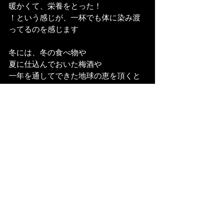
暖かくて、栄養をとった！
！という感じが、一杯でも体に染み渡
ってるのを感じます
冬には、冬の食べ物や
夏に仕込んでおいた梅酒や
一年を通してできた地球の恵を頂くと
地球とともに生きているという感覚が
蘇ってきます
食は、人を良くすると書きますが、
普段私たちが口にしている食物が
MEDICINE（薬）
体を創る大事なパーツなのかもしれま
せん