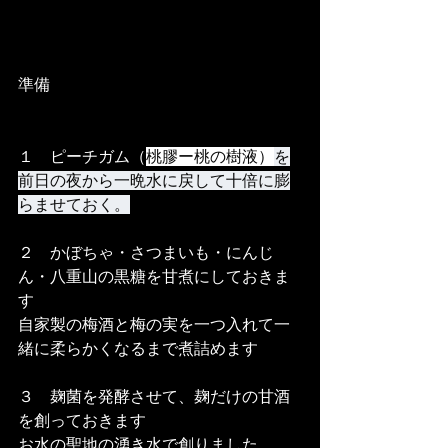
準備
１　ピーチガム（
桃膠ー桃の樹液）
を
前日の夜から一晩水に戻して十倍に膨
らませておく。
２　かぼちゃ・さつまいも・にんじ
ん・八重山の黒糖を甘煮にしておきま
す
自家製の梅酒と梅の実を一つ入れて一
緒に柔らかくなるまで煮詰めます
３　麹菌を発酵させて、麹だけの甘酒
を創っておきます
お水の聖地の湧き水で創りました