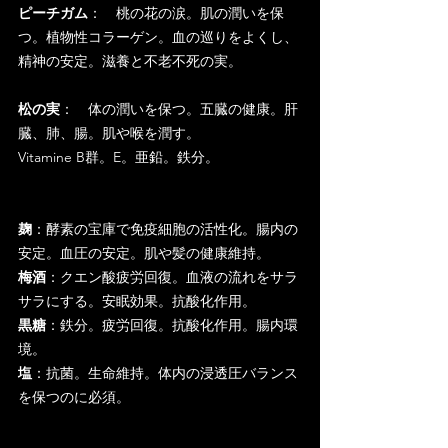
ピーチガム
：　桃の花の涙。肌の潤いを保
つ。植物性コラーゲン。血の巡りをよくし、
精神の安定。滋養と不老不死の実。
松の実
：　体の潤いを保つ。五臓の健康。肝
臓、肺、腸。肌や喉を潤す。
Vitamine B群。E。亜鉛。鉄分。
麹
：酵素の宝庫で免疫細胞の活性化。腸内の
安定。血圧の安定。肌や髪の健康維持。
梅酒
：クエン酸疲労回復。血液の流れをサラ
サラにする。安眠効果。抗酸化作用。
黒糖
：鉄分。疲労回復。抗酸化作用。腸内環
境。
塩
：抗菌。生命維持。体内の浸透圧バランス
を保つのに必須。