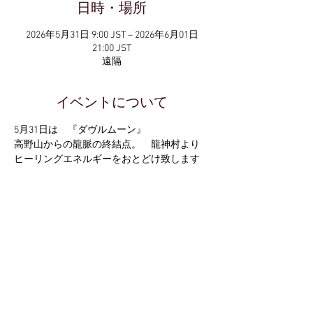
日時・場所
2026年5月31日 9:00 JST – 2026年6月01日
21:00 JST
遠隔
イベントについて
5月31日は　『ダヴルムーン』
高野山からの龍脈の終結点。　龍神村より
ヒーリングエネルギーをおとどけ致します
竜神村は、熊野三山と高野山を結ぶ中庸の結
界で
神聖なエネルギーを一つに統合するゼロの磁
場を放っています。
弘法大師空海が、龍から、源泉のお告げを受
けた霊泉が湧く