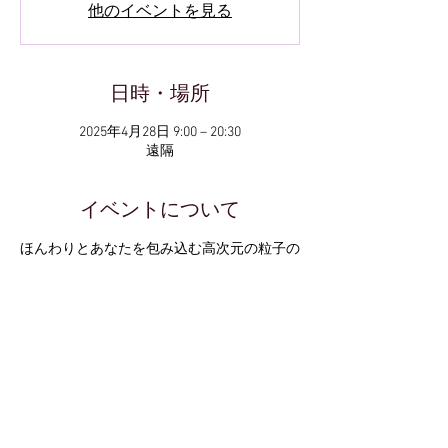
他のイベントを見る
日時・場所
2025年4月28日 9:00 – 20:30
遠隔
イベントについて
ほんわりとあなたを包み込む高次元の粒子の
光。
いまわたしたちは
まぎれもなく次の量子はどうの領域へと
意識のレベルをあげる。
菅原道真の龍の光が、
あなたを照らし