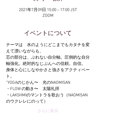
2021年7月09日 15:00 – 17:00 JST
ZOOM
イベントについて
テーマは　水のようにどこまでもカタチを変
えて漂いながらも、
芯の部分は、ぶれない自分軸。圧倒的な自分
軸強化。絶対的なじぶんへの信頼。自信。
身体と心にしなやかさと強さをアクティベー
ト。
”YOGAのじかん〜　光のNAOMISAN
・FLOW の動き〜　太陽礼拝
・LAKSHMIのマントラを歌おう（NAOMISAN
のウクレレにのって）
さらに表示
チケット詳細