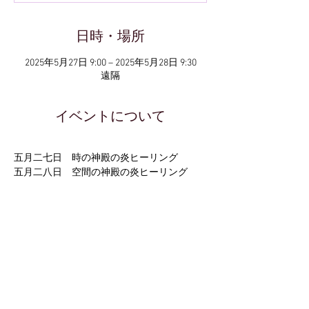
日時・場所
2025年5月27日 9:00 – 2025年5月28日 9:30
遠隔
イベントについて
五月二七日　時の神殿の炎ヒーリング
五月二八日　空間の神殿の炎ヒーリング
五月の新月。光は、意識を広げることを拡大
し
あなたの真の姿が、時と空間を超えた存在で
在ることを
想い出す
最善のタイムラインを。