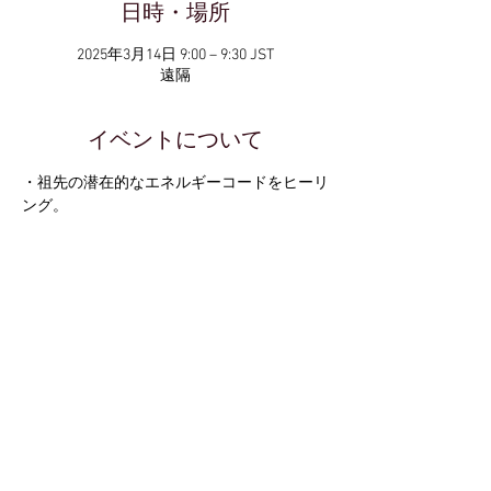
日時・場所
2025年3月14日 9:00 – 9:30 JST
遠隔
イベントについて
・祖先の潜在的なエネルギーコードをヒーリ
ング。
伊勢に訪れたときに
導かれた
月讀命宮
静けさのなかで力強いエネルギーを感じた
ツクヨミの光。
皆既月食の満月に
さらに表示